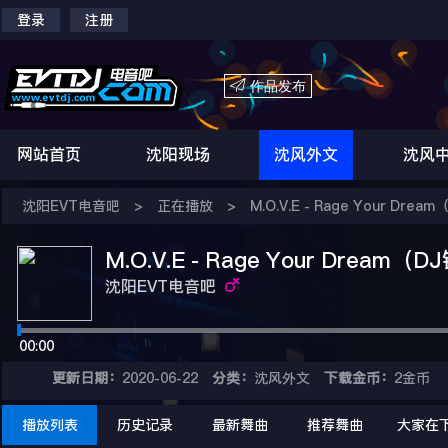
登录
注册

作品发布
网站首页
沈阳现场
沈风外文
沈风
沈阳EVT电音吧
>
正在播放
>
M.O.V.E - Rage Your Dre
M.O.V.E - Rage Your Dream（
沈阳EVT电音吧
00:00
更新日期：
2020-06-22
分类：
沈风外文
下载金币：
2金币
播放列表
历史记录
最新舞曲
推荐舞曲
大家在