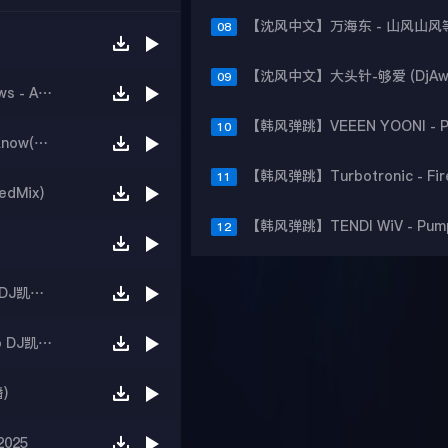
08
09
【沈风外文】Markus Becker feat Jurgen Drews - Aloha heja he(Dj Prime.G Remix)
10
【沈风外文】Alex And Sierra - Little Do You Know(Dj.阿洋 Extended Mix)
11
edMix)
12
【沈风单曲】2.0 Eddy Wata - Jam (K.L Studio DJ凯利 Original Mix)
【沈风单曲】Smile.DK - Koko Soko(K.L Studio DJ凯利 Original Mix)
)
2025