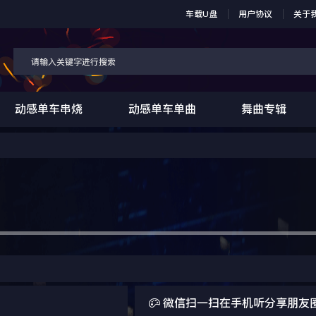
车载U盘
用户协议
关于
动感单车串烧
动感单车单曲
舞曲专辑

微信扫一扫在手机听分享朋友