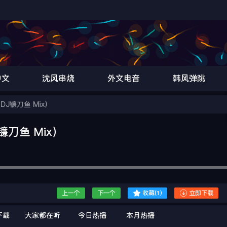
中文
沈风串烧
外文电音
韩风弹跳
am（DJ镰刀鱼 Mix）
DJ镰刀鱼 Mix）


上一个
下一个
收藏(
1
)
立即下载
下载
大家都在听
今日热播
本月热播