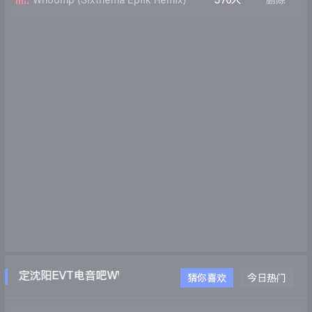
Whoomp (Sixthema Epiik Remix)
570人
删除
锁定沈阳EVT电音吧WWW.EVTDJ.COM
猜你喜欢
今日热门