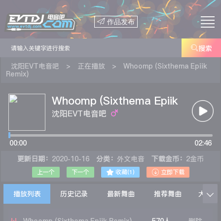

作品发布

搜索
沈阳EVT电音吧
>
正在播放
>
Whoomp (Sixthema Epiik
Remix)
Whoomp (Sixthema Epiik
Remix)
沈阳EVT电音吧
00:00
02:46
更新日期：
2020-10-16
分类：
外文电音
下载金币：
2金币


上一个
下一个
收藏(
1
)
立即下载
播放列表
历史记录
最新舞曲
推荐舞曲
大家在
