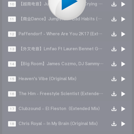
【越南电音】JustaTee ft. Binz - Crying Over You (Future Remix)
10
【商业Dance】Jumpstax - Bad Habits (Extended Mix)
11
Paffendorf - Where Are You 2K17 (Extended Mix)
12
【外文电音】Lmfao Ft Lauren Bennet Goonrock - Party Rock Anthem (DJStruna Bootleg)
13
【Big Room】James Cozmo, DJ Sammy Together(Extended Mix)
14
Heaven's Vibe (Original Mix)
15
The Him - Freestyle Scientist (Extended Mix)
16
Clubzound – El Fieston（Extended Mix）
17
Chris Royal – In My Brain (Original Mix)
18