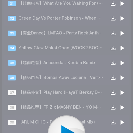
【越南电音】What Are You Waiting For (Future feat. Nkim Sdie Remix)
01
Green Day Vs Porter Robinson - When September Ends Vs Language (Djs From Mars Bootleg)
02
【商业Dance】LMFAO - Party Rock Anthem (Jack Mazzoni Aperitivo Mix)
03
Yellow Claw Moksi Open (WOOK2 BOOTLEG)
04
【越南电音】Anaconda - Keebin Remix
05
【精品电音】Bombs Away Luciana - Vertigo (Extended Mix)
06
【精品外文】Play Hard (HayaT Berkay Deniz Remix)
07
【精品推荐】FRIZ x MASNY BEN - YO MAMALE (FAIR PLAY REMIX)
08
HARI, M CHIC - Pump It! (Original Mix)
09