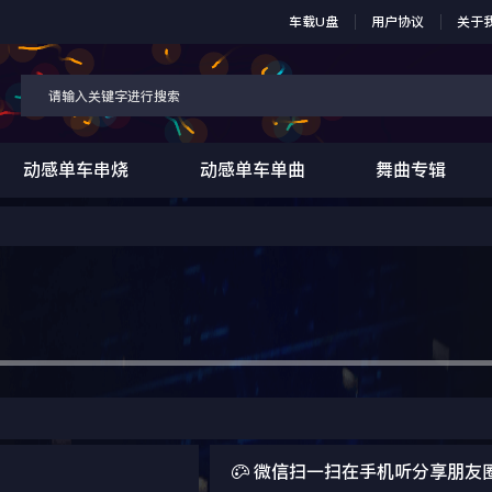
车载U盘
用户协议
关于
动感单车串烧
动感单车单曲
舞曲专辑

微信扫一扫在手机听分享朋友