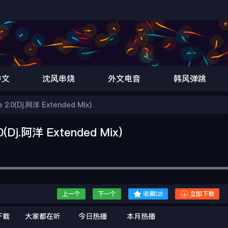
中文
沈风串烧
外文电音
韩风弹跳
0(Dj.阿洋 Extended Mix)
j.阿洋 Extended Mix)


上一个
下一个
收藏(
2
)
立即下载
下载
大家都在听
今日热播
本月热播