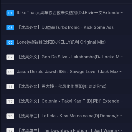
ILikeThat大风车铁西夜未央热播(DJ.Eivin一文ExtendedMix)
01
【沈风外文】DJ杰森Turbotronic - Kick Some Ass
03
Lonely搞破鞋(沈阳DJKELLY凯利 Original Mix)
05
【沈风外文】Geo Da Silva - Lakabomba(DJ.Locke Mix)
07
Jason Derulo Jawsh 685 - Savage Love（Jack Mazzoni Remix）
09
【沈风外文】黑大婶 - 化风化作雨(Dj娃哈哈Rmx)
11
【沈风外文】Colonia - Takvi Kao Ti(Dj.阿洋 Extended Mix)
13
【沈风单曲】Leticia - Kiss Me na na na(Dj.Demon小智Remix)
15
【沈风单曲】The Downtown Fiction - I Just Wanna Run(Dj.阿洋 Extended Mix)
17