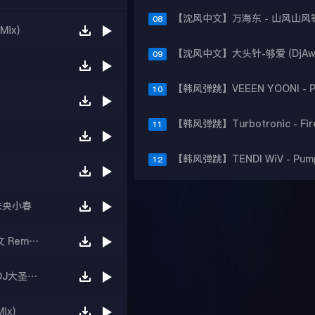
08
Mix)
09
)
10
11
12
夜未央小春
【沈风外文】老曲翻新HEIHEIHEIHEI(Dj.Eivin一文 Remix)
【红 番 区】Gollo WooPaa - Do You Dance（DJ大圣 Mix）
ix)