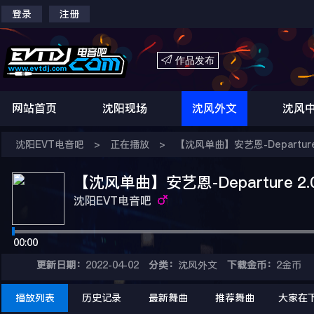
登录
注册

作品发布
网站首页
沈阳现场
沈风外文
沈风
沈阳EVT电音吧
>
正在播放
>
【沈风单曲】安艺恩-Departure 2.
【沈风单曲】安艺恩-Departure 2.0(D
沈阳EVT电音吧
00:00
更新日期：
2022-04-02
分类：
沈风外文
下载金币：
2金币
播放列表
历史记录
最新舞曲
推荐舞曲
大家在