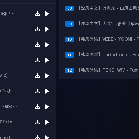
08
Bros Project Rella Roxx - Habibi (Dj小波DjXtong小桐 Remix)
09
10
11
12
ix)
Shaun-Baker-Vs-Seaside-Clubbers-Dup Dup(DJ小鱼儿Extended)
【沈风外文】FIFTY FIFTY Cupid (DjCupid.小秋 Reboot)
发电机Dj Lhasa-Techno-Beat(All-StudioDJ王贺Extended-Mix)
mix)