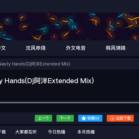
中文
沈风串烧
外文电音
韩风弹跳
asty Hands(Dj阿洋Extended Mix)
 Hands(Dj阿洋Extended Mix)


上一个
下一个
收藏(
2
)
立即下载
下载
大家都在听
今日热播
本月热播