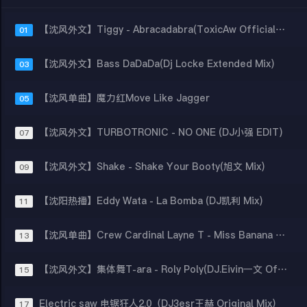
【沈风外文】Tiggy - Abracadabra(ToxicAw Official Mix)
01
【沈风外文】Bass DaDaDa(Dj Locke Extended Mix)
03
【沈风单曲】魔力红Move Like Jagger
05
【沈风外文】TURBOTRONIC - NO ONE (DJ小强 EDIT)
07
【沈风外文】Shake - Shake Your Booty(旭文 Mix)
09
【沈阳热播】Eddy Wata - La Bomba (DJ凯利 Mix)
11
【沈风单曲】Crew Cardinal Layne T - Miss Banana (DJ塔塔 Mix)
13
【沈风外文】集体舞T-ara - Roly Poly(DJ.Eivin一文 Official Mix)
15
Electric saw 电锯狂人2.0（DJ3esr王赫 Original Mix）
17