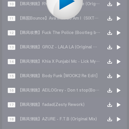
【韩风弹跳】RYOTA - Neo Bounce (Original Mix)
10
【韩国Bounce】Ava Max-So Am I（SIXTHEMA ATMOX remix）
11
【韩风收费】Fuck The Police (Bootleg by FoXHaN)
12
【韩风弹跳】GROZ - LALA LA (Original Mix)
13
【韩风弹跳】Khia X Punjabi Mc - Lick My Neck and Back (NOX)
14
【韩风弹跳】Body Funk [WOOK2 Re Edit]
15
【韩风弹跳】AEILOGrey - Don t stop(Bootleg)
16
【韩风弹跳】fadad(Zesty Rework)
17
【韩风弹跳】AZURE - F.T.B (Original Mix)
18