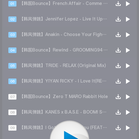
【韩国Bounce】French Affair - Comme ci Comma ca (M.kay Rework)
01
【韩风弹跳】Jennifer Lopez - Live It Up(Yiyan REMIX)
02
【韩风弹跳】Anakin - Choose Your Fighter (Remix)
03
【韩国Bounce】Rewind - GROOMING94 (Original Mix)
04
【韩风弹跳】TRIDE - RELAX (Original Mix)
05
【韩风弹跳】YIYAN RICKY - I Love It(REMIX)
06
【韩国Bounce】Zero T MARO Rabbit Hole
07
【韩风弹跳】KANES x B.A.S.E - BOOM! Shake Drop (REMIX)
08
【韩风弹跳】I Got My Eye On You (FEATHER Remix)
09