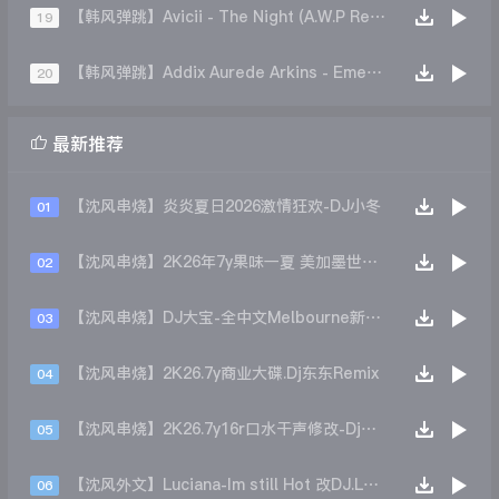
【韩风弹跳】Avicii - The Night (A.W.P Remade)
19
【韩风弹跳】Addix Aurede Arkins - Emergency 2024
20

最新推荐
【沈风串烧】炎炎夏日2026激情狂欢-DJ小冬
01
【沈风串烧】2K26年7y果味一夏 美加墨世界杯主题跳舞派对专辑 - Dj.阿帅
02
【沈风串烧】DJ大宝-全中文Melbourne新弹跳一飞冲天重低音上劲风暴MUSIC慢摇大碟
03
【沈风串烧】2K26.7y商业大碟.Dj东东Remix
04
【沈风串烧】2K26.7y16r口水干声修改-Dj东东Remix
05
【沈风外文】Luciana-Im still Hot 改DJ.LoZe
06