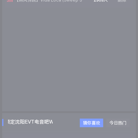
【韩风弹跳】Vida Loca (Sweep J
2909人
删除
Bootleg)
锁定沈阳EVT电音吧WWW.EVTDJ.COM
猜你喜欢
今日热门