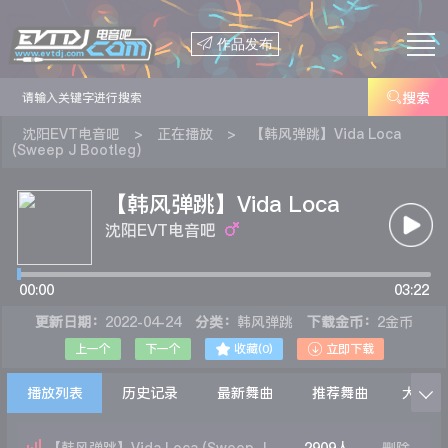

作品发布

搜索
沈阳EVT电音吧
>
正在播放
>
【韩风弹跳】Vida Loca
(Sweep J Bootleg)
【韩风弹跳】Vida Loca
(Sweep J Bootleg)
沈阳EVT电音吧
00:00
03:22
更新日期：
2022-04-24
分类：
韩风弹跳
下载金币：
2金币


上一个
下一个
收藏(
0
)
立即下载
播放列表
历史记录
最新舞曲
推荐舞曲
大家在
