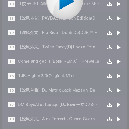
【夜 未 央】Alien Cut feat. Gutyerrez Musica che sposta(Original Mix)
10
【沈风外文】PAYBACK Lil Jon Edition(DJ阿亮 Mix)
11
【沈风外文】Flo Rida - Do Si Do(DJ阿亮 Mix)
12
【沈风外文】Twice Fancy(Dj Locke Extended Mix)
13
Come and get it (Epiik REMIX) - Krewella
14
TJR-Higher2-0(Original-Mix)
15
【沈风单曲】DJ Matrix Jack Mazzoni Daniel Tek Giorgio Vanni - Supereroi(DJ王贺 Mix)
16
DM BoysAfestaeaqui(DJ.Eivin一文DJ.Smallz小卓Extended Mix)
17
【沈风外文】Alex Ferrari - Guere Guere(Dj.阿洋 Extended Mix)
18