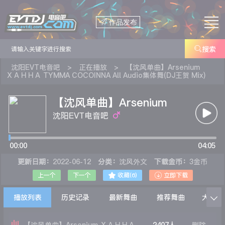

作品发布

搜索
沈阳EVT电音吧
>
正在播放
>
【沈风单曲】Arsenium
ХАННА TYMMA COCOINNA All Audio集体舞(DJ王贺 Mix)
【沈风单曲】Arsenium
ХАННА TYMMA
沈阳EVT电音吧
COCOINNA All Audio集体
00:00
舞(DJ王贺 Mix)
04:05
更新日期：
2022-06-12
分类：
沈风外文
下载金币：
3金币


上一个
下一个
收藏(
6
)
立即下载
播放列表
历史记录
最新舞曲
推荐舞曲
大家在
