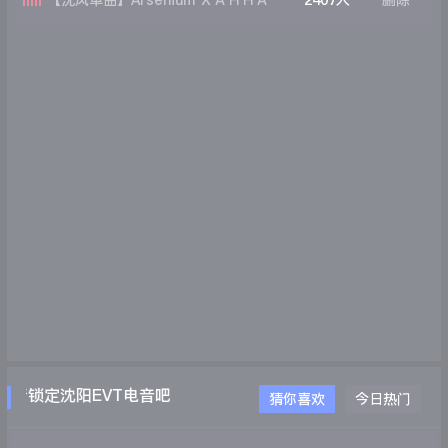
【沈风单曲】Arsenium ХАННА
2407人
删除
TYMMA COCOINNA All Audio集体舞
(DJ王贺 Mix)
请锁定沈阳EVT电音吧WWW.EVTDJ.COM
猜你喜欢
今日热门