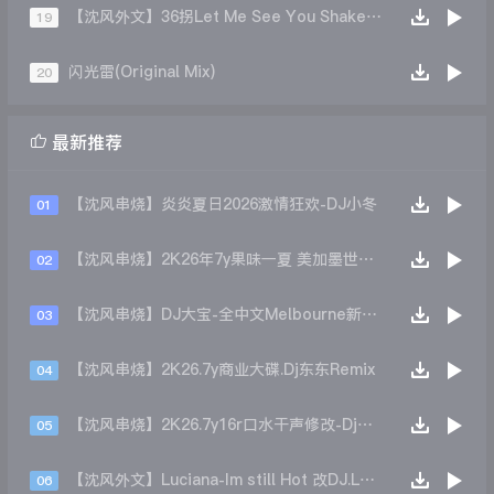
【沈风外文】36拐Let Me See You Shake(DJ大圣 Mix)
19
闪光雷(Original Mix)
20

最新推荐
【沈风串烧】炎炎夏日2026激情狂欢-DJ小冬
01
【沈风串烧】2K26年7y果味一夏 美加墨世界杯主题跳舞派对专辑 - Dj.阿帅
02
【沈风串烧】DJ大宝-全中文Melbourne新弹跳一飞冲天重低音上劲风暴MUSIC慢摇大碟
03
【沈风串烧】2K26.7y商业大碟.Dj东东Remix
04
【沈风串烧】2K26.7y16r口水干声修改-Dj东东Remix
05
【沈风外文】Luciana-Im still Hot 改DJ.LoZe
06