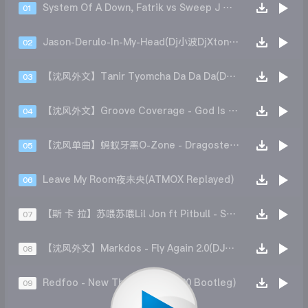
System Of A Down, Fatrik vs Sweep J CueE - Bad.Y.O.B (L2K Reboot)
01
Jason-Derulo-In-My-Head(Dj小波DjXtong-Remix)
02
【沈风外文】Tanir Tyomcha Da Da Da(DJNaruto鸣人remix)
03
【沈风外文】Groove Coverage - God Is A Girl DJ.Locke
04
【沈风单曲】蚂蚁牙黑O-Zone - Dragostea Din Tei(DJ大圣 Mix)
05
Leave My Room夜未央(ATMOX Replayed)
06
【斯 卡 拉】苏喂苏喂Lil Jon ft Pitbull - Suwei Suwei(DJ王贺 Mix)
07
【沈风外文】Markdos - Fly Again 2.0(DJ大圣 Mix)
08
Redfoo - New Thang (L2K 2K20 Bootleg)
09