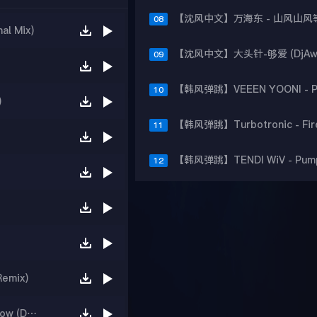
08
al Mix)
09
10
)
11
12
Remix)
【韩风弹跳】Fatboy Slim - Right Here Right Now (Dave Summer Edit)