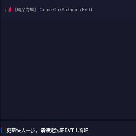
【精品专辑】 Come On (Sixthema Edit)
更新快人一步，请锁定沈阳EVT电音吧