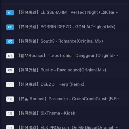
【韩风弹跳】LE SSERAFIM - Perfect Night (L2K Remix)
01
【韩风弹跳】ROBBIN DEEZD - GOALA(Original Mix)
03
【韩风弹跳】South3 - Romance(Original Mix)
05
【精品Bounce】Turbotronic - Danggear (Original Mix)
07
【韩风弹跳】Rustic - Rave sound(Origianl Mix)
09
【韩风弹跳】DEEZD - Hero (Remix)
11
【韩国 Bounce】Paramore - CrushCrushCrush (B.BEAD Bootleg)
13
【韩风弹跳】SixThema - Kiosk
15
【韩风弹跳】ELK PROcrush -On My Disco(Original Mix)
17