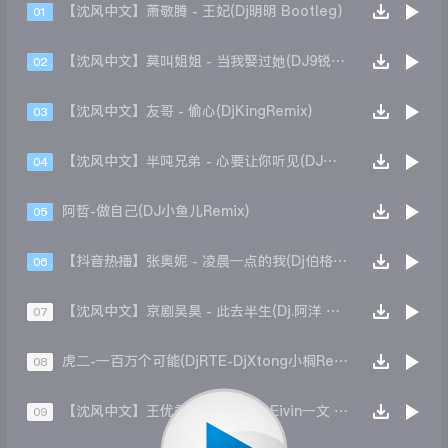
【沈风中文】萧敬腾 - 王妃(Dj明明 Bootleg)
01
【沈风中文】莫叫姐姐 - 当我娶过她(DJ9锐 DJ一文 Mix)
02
【沈风中文】友哥 - 偷心(DjKingRemix)
03
【沈风中文】半吨兄弟 - 心要让你听见(DJ赵铁柱 Extended Mix)
04
阿哲-做自己(DJ小鱼儿Remix)
05
【抖音热播】张奥妮 - 凌晨一点的我(Dj伯格 Mix)
06
【沈风中文】京剧吴昊 - 此去半生(Dj.阿洋 Extended Mix)
07
虎二-一百万个可能(DjRTE-DjXtong小桐Remix)
08
【沈风中文】王优秀 - 想某人(DJ.Eivin一文 Official Mix)
09