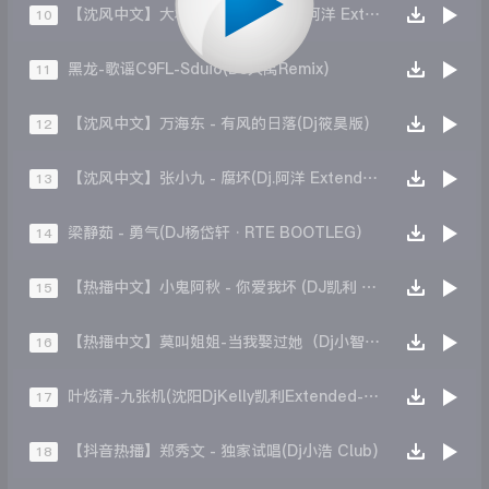
【沈风中文】大壮 - 这一杯入喉(Dj.阿洋 Extended Mix)
10
黑龙-歌谣C9FL-Sduio(DJ大禹Remix)
11
【沈风中文】万海东 - 有风的日落(Dj筱昊版)
12
【沈风中文】张小九 - 腐坏(Dj.阿洋 Extended Mix)
13
梁静茹 - 勇气(DJ杨岱轩·RTE BOOTLEG）
14
【热播中文】小鬼阿秋 - 你爱我坏 (DJ凯利 Mix)
15
【热播中文】莫叫姐姐-当我娶过她（Dj小智 Mix）
16
叶炫清-九张机(沈阳DjKelly凯利Extended-Mix)
17
【抖音热播】郑秀文 - 独家试唱(Dj小浩 Club)
18