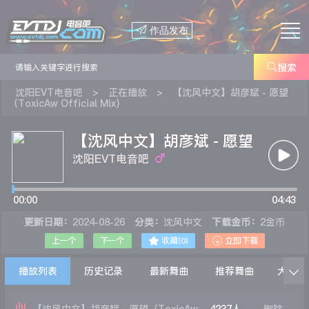

作品发布

搜索
沈阳EVT电音吧
>
正在播放
>
【沈风中文】胡彦斌 - 愿望
（ToxicAw Official Mix)
【沈风中文】胡彦斌 - 愿望
（ToxicAw Official Mix)
沈阳EVT电音吧
00:00
04:43
更新日期：
2024-08-26
分类：
沈风中文
下载金币：
2金币


上一个
下一个
收藏(
0
)
立即下载
播放列表
历史记录
最新舞曲
推荐舞曲
大家在
