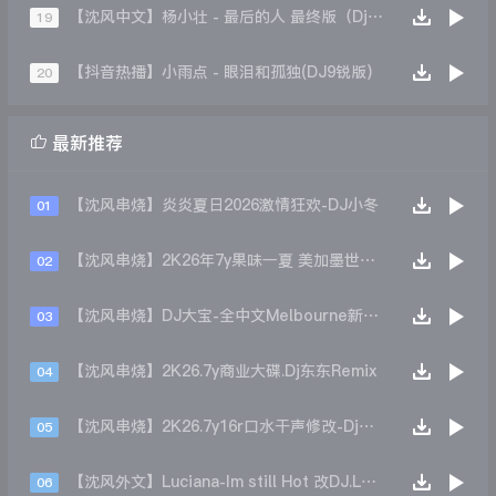
【沈风中文】杨小壮 - 最后的人 最终版（Dj.阿洋Mix）
19
【抖音热播】小雨点 - 眼泪和孤独(DJ9锐版)
20

最新推荐
【沈风串烧】炎炎夏日2026激情狂欢-DJ小冬
01
【沈风串烧】2K26年7y果味一夏 美加墨世界杯主题跳舞派对专辑 - Dj.阿帅
02
【沈风串烧】DJ大宝-全中文Melbourne新弹跳一飞冲天重低音上劲风暴MUSIC慢摇大碟
03
【沈风串烧】2K26.7y商业大碟.Dj东东Remix
04
【沈风串烧】2K26.7y16r口水干声修改-Dj东东Remix
05
【沈风外文】Luciana-Im still Hot 改DJ.LoZe
06