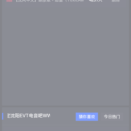
【沈风中文】胡彦斌 - 愿望（ToxicAw
4237人
删除
Official Mix)
定沈阳EVT电音吧WWW.EVTDJ.COM
猜你喜欢
今日热门