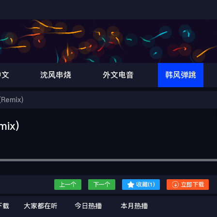
中文
沈风串烧
外文电音
韩风弹跳
Remix)
ix)


上一个
下一个
收藏(
1
)
立即下载
下载
大家都在听
今日热播
本月热播