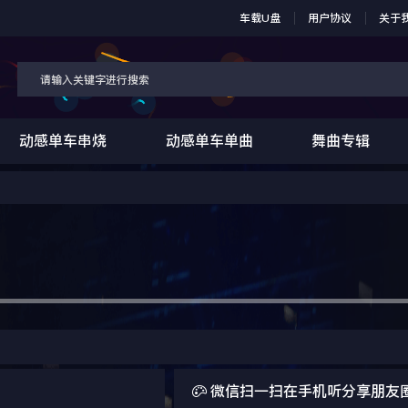
车载U盘
用户协议
关于
动感单车串烧
动感单车单曲
舞曲专辑

微信扫一扫在手机听分享朋友