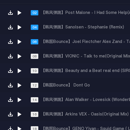
02
【韩风弹跳】Sanolsen - Stephanie (Remix)
04
06
【韩风弹跳】VIONIC - Talk to me(Original Mix
08
10
【韩国Bounce】 Dont Go
12
【韩风弹跳】Alan Walker - Lovesick (Wonderbo
14
【韩风弹跳】Arkins VEX - Oasis(Original Mix)
16
18