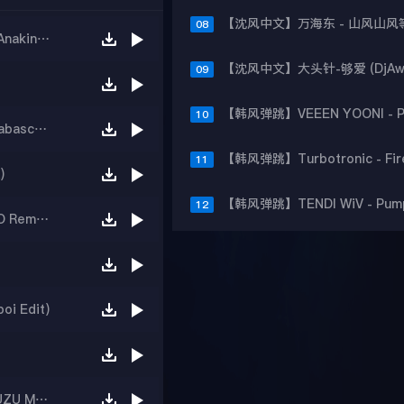
08
【韩风弹跳】Post Malone - I Had Some Help(Anakin Remix)
09
10
【韩国Bounce】Joel Flectcher Alex Zand - Tabasco (DJ FLAKO Edit)
11
)
12
【韩风弹跳】Beauty and a Beat real end (SIRO Remix)
i Edit)
【韩国Bounce】GENO Yiyan - Squid Game ( UZU MIX)