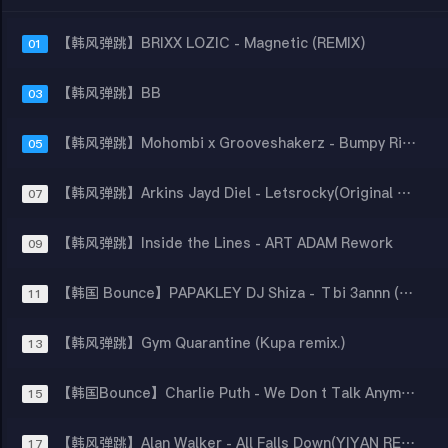
【韩风弹跳】BRIXX LOZIC - Magnetic (REMIX)
01
【韩风弹跳】BB
03
【韩风弹跳】Mohombi x Grooveshakerz - Bumpy Ride (BAO Bootleg)
05
【韩风弹跳】Arkins Jayd Diel - Letsrocky(Original Mix)
07
【韩风弹跳】Inside the Lines - ART ADAM Rework
09
【韩国 Bounce】PAPAKLEY DJ Shiza - Тbi 3annn (DJ FLAKO Rework)
11
【韩风弹跳】Gym Quarantine (Kupa remix.)
13
【韩国Bounce】Charlie Puth - We Don t Talk Anymore (L2K Remix)
15
【韩风弹跳】Alan Walker - All Falls Down(YIYAN REMIX)
17