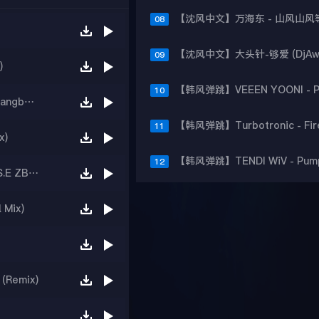
08
09
)
10
【韩国Bounce】Tiesto Ava Max-The Motto(DangboyE-Bootleg)
11
x)
12
【韩风弹跳】Temper 2 - Cruise Control (B.A.S.E ZB REMIX)
 Mix)
(Remix)