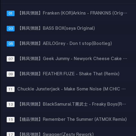
【韩风弹跳】Franken (KOR)Arkins - FRANKINS (Original Mix)
01
【韩风弹跳】BASS BOX(seya Original)
03
【韩风弹跳】AEILOGrey - Don t stop(Bootleg)
05
【韩风弹跳】Geek Jummy - Newyork Cheese Cake (Original mix)
07
【韩风弹跳】FEATHER FUZE - Shake That (Remix)
09
Chuckie Junxterjack - Make Some Noise (M CHIC Kimchi Bounce Edit)
11
【韩风弹跳】BlackSamurai.T黑武士 - Freaky Boys(Remix)
13
【精品弹跳】Remember The Summer (ATMOX Remix)
15
【韩风弹跳】Swagger(Zesty Rework)
17