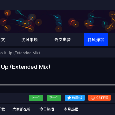
中文
沈风串烧
外文电音
韩风弹跳
t Up (Extended Mix)
p (Extended Mix)


上一个
下一个
收藏(
0
)
立即下载
下载
大家都在听
今日热播
本月热播