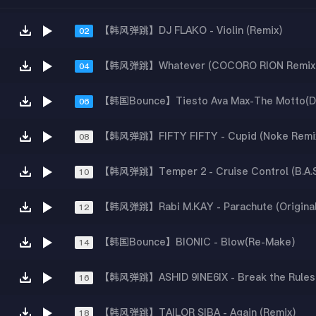
【韩风弹跳】DJ FLAKO - Violin (Remix)
02
【韩风弹跳】Whatever (COCORO RION Remix
04
06
【韩风弹跳】FIFTY FIFTY - Cupid (Noke Remi
08
10
【韩风弹跳】Rabi M.KAY - Parachute (Original
12
【韩国Bounce】BIONIC - Blow(Re-Make)
14
【韩风弹跳】ASHID 9INE6IX - Break the Rules 
16
【韩风弹跳】TAILOR SIBA - Again (Remix)
18