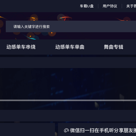
车载U盘
用户协议
关于
动感单车串烧
动感单车单曲
舞曲专辑

微信扫一扫在手机听分享朋友