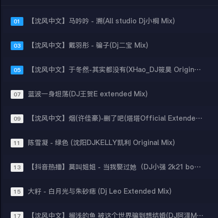
【沈风中文】马吟吟 - 溯(All studio Dj小桐 Mix)
01
【沈风中文】戴羽彤 - 骗子(Dj二宝 Mix)
03
【沈风中文】于冬然-其实都没有(XHao_DJ筱昊 Original Mix)
05
蓝波一身坦荡(DJ王贺E extended Mix)
07
【沈风中文】烟(许佳豪)-删了吧(塔塔Official ExtendedMix)
09
陈雪凝 - 绿色 (沈阳DJKELLY凯利 Original Mix)
11
【抖音热播】莫叫姐姐 - 当我娶过她（DJ小强 2k21 bootleg)
13
大籽 - 白月光与朱砂痣 (Dj Leo Extended Mix)
15
【沈风中文】搁浅的鱼 被这个世界骗到想结婚(DJ阿泽Mix)
17