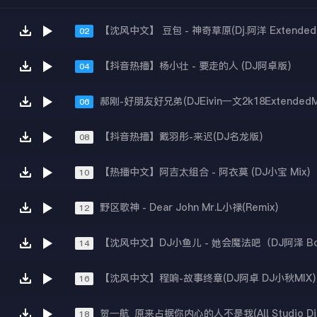
【沈风中文】 豆包 - 神奇草原(Dj.阿洋 Extended 
02
【抖音热播】杨小壮 - 要走的人 (DJ阿卓版)
04
郝刚-好朋友好兄弟(DJEivin一文2k18ExtendedM
06
【抖音热播】戴羽彤-来迟(DJ名龙版)
08
【热播中文】阿吉太组合 - 阿衣莫 (DJ小宝 Mix)
10
野区歌神 - Dear John Mr.L小禄(Remix)
12
【沈风中文】DJ小鱼儿 - 她会魔法吧（DJ阿泽 Bo
14
【沈风中文】程响-故事终章(DJ阿卓 DJ小秋MIX)
16
18