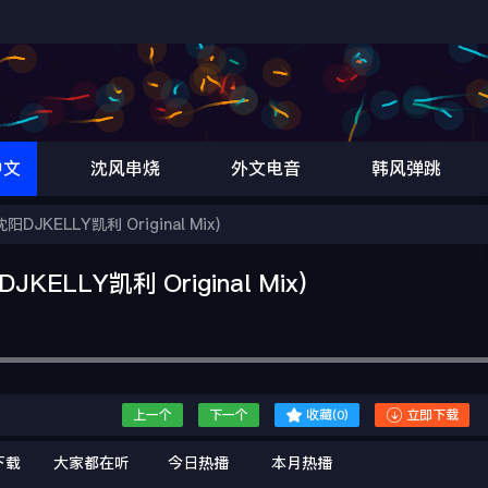
中文
沈风串烧
外文电音
韩风弹跳
JKELLY凯利 Original Mix)
LLY凯利 Original Mix)


上一个
下一个
收藏(
0
)
立即下载
下载
大家都在听
今日热播
本月热播