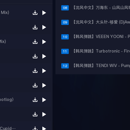
08
Mix)
09
10
ix)
11
12
otlog）
贺一航_原来占据你内心的人不是我(All Studio DjCupid.小秋 Bootleg)