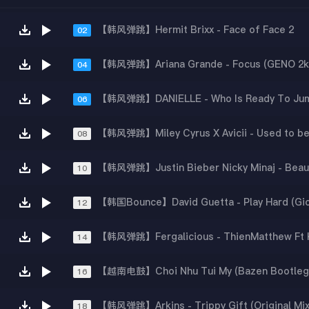
【韩风弹跳】Hermit Brixx - Face of Face 2
02
04
06
08
10
12
【韩风弹跳】Fergalicious - ThienMatthew Ft 
14
【越南电鼓】Choi Nhu Tui My (Bazen Bootleg
16
【韩风弹跳】Arkins - Trippy Gift (Original Mix
18