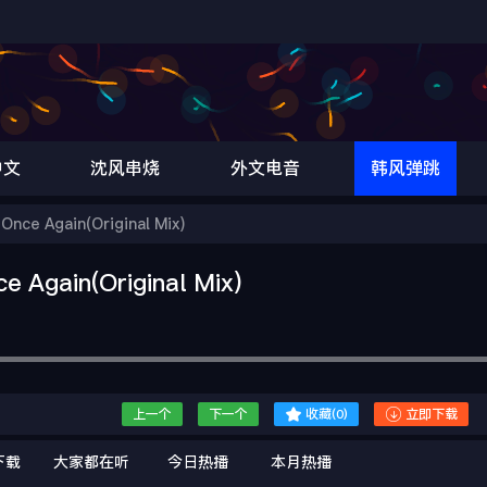
中文
沈风串烧
外文电音
韩风弹跳
e Again(Original Mix)
gain(Original Mix)


上一个
下一个
收藏(
0
)
立即下载
下载
大家都在听
今日热播
本月热播