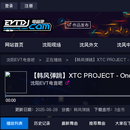
登录
注册

作品发布
网站首页
沈阳现场
沈风外文
沈风
沈阳EVT电音吧
>
正在播放
>
【韩风弹跳】XTC PROJECT - Onc
【韩风弹跳】XTC PROJECT - Once A
沈阳EVT电音吧
00:00
更新日期：
2025-06-28
分类：
韩风弹跳
下载金币：
3金币
播放列表
历史记录
最新舞曲
推荐舞曲
大家在