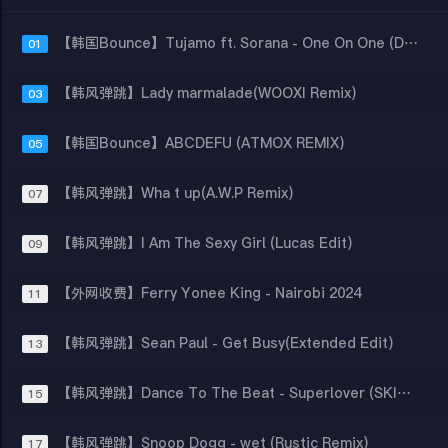
【韩国Bounce】Tujamo ft. Sorana - One On One (Dj Xy Bootleg)
01
【韩风弹跳】Lady marmalade(WOOXI Remix)
03
【韩国Bounce】ABCDEFU (ATMOX REMIX)
05
【韩风弹跳】Wha t up(A.W.P Remix)
07
【韩风弹跳】I Am The Sexy Girl (Lucas Edit)
09
【外网收费】Ferry Yonee King - Nairobi 2024
11
【韩风弹跳】Sean Paul - Get Busy(Extended Edit)
13
【韩风弹跳】Dance To The Beat - Superlover (SKINSHIP REMAKE)
15
【韩风弹跳】Snoop Dogg - wet (Rustic Remix)
17