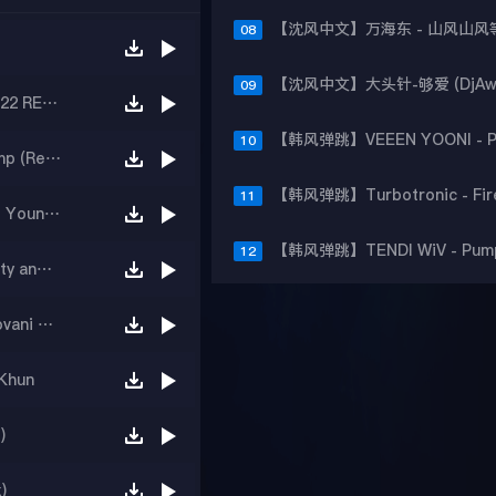
08
09
【韩风弹跳】Ariana Grande - Focus (GENO 2k22 RE- Work)
10
【韩风弹跳】DANIELLE - Who Is Ready To Jump (Remix)
11
【韩风弹跳】Miley Cyrus X Avicii - Used to be Young (Liam Pfeifer Remix)
12
【韩风弹跳】Justin Bieber Nicky Minaj - Beauty and a Beat (TrojanES Remix)
【韩国Bounce】David Guetta - Play Hard (Giovani Remix)
Khun
)
)