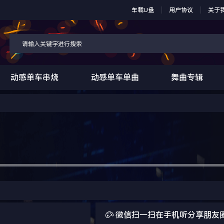
车载U盘
用户协议
关于
动感单车串烧
动感单车单曲
舞曲专辑

微信扫一扫在手机听分享朋友