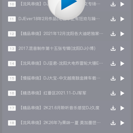
【沈风串烧】DJ大宝-中国沈阳风中文专场全新珍藏重低音上劲风暴Melbourne慢摇大碟
10
DJEver18年2月作品(电音不止有狂欢与躁动还有温暖与爱)
11
【精品串烧】2021年12月沈阳各大迪吧独家热播舞曲-DJ小伟
12
2017.混音制作第十五张专辑(沈阳DJ小博)
13
【沈风串烧】DJ亚君-沈阳大电炸雷轮大锤ExTENDEDMIX大碟
14
【慢摇串烧】DJ大宝-中文越南鼓金牌车载心系天下VINALAKHOUSE慢摇大碟
15
【精选串烧】红番区2021.11-DJ军军
16
【精品串烧】2K21.6月聆听音乐感觉DJ久度
17
【沈风串烧】2K26年7y果味一夏 美加墨世界杯主题跳舞派对专辑 - Dj.阿帅
18