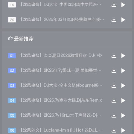
【沈风串烧】DJ大宝-中国沈阳风中文代派黄昏歌厅劲爆劲曲Melbourne慢摇大碟
19
【沈风串烧】2025年03月沈阳经典舞曲回顾-DJ小伟
20

最新推荐
【沈风串烧】炎炎夏日2026激情狂欢-DJ小冬
01
【沈风串烧】2K26年7y果味一夏 美加墨世界杯主题跳舞派对专辑 - Dj.阿帅
02
【沈风串烧】DJ大宝-全中文Melbourne新弹跳一飞冲天重低音上劲风暴MUSIC慢摇大碟
03
【沈风串烧】2K26.7y商业大碟.Dj东东Remix
04
【沈风串烧】2K26.7y16r口水干声修改-Dj东东Remix
05
【沈风外文】Luciana-Im still Hot 改DJ.LoZe
06