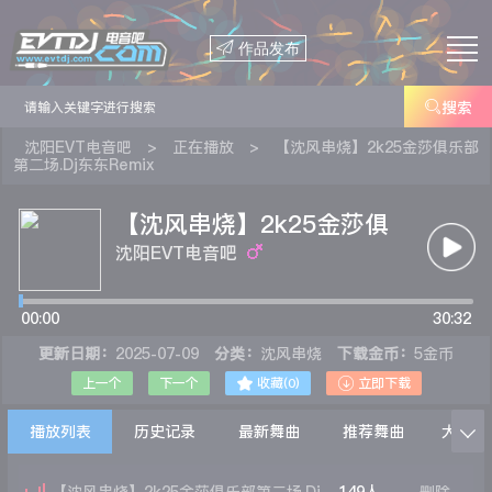

作品发布

搜索
沈阳EVT电音吧
>
正在播放
>
【沈风串烧】2k25金莎俱乐部
第二场.Dj东东Remix
【沈风串烧】2k25金莎俱
乐部第二场.Dj东东Remix
沈阳EVT电音吧
00:00
30:32
更新日期：
2025-07-09
分类：
沈风串烧
下载金币：
5金币


上一个
下一个
收藏(
0
)
立即下载
播放列表
历史记录
最新舞曲
推荐舞曲
大家在
