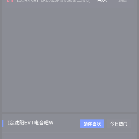
【沈风串烧】2k25金莎俱乐部第二场.Dj
149人
删除
东东Remix
锁定沈阳EVT电音吧WWW.EVTDJ.COM
猜你喜欢
今日热门