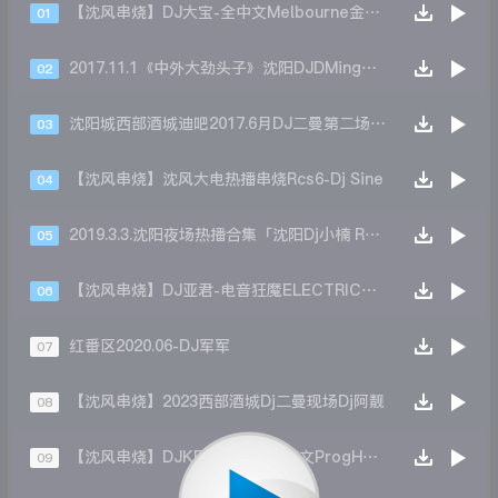
【沈风串烧】DJ大宝-全中文Melbourne金牌节奏风驰电掣飞行奇迹上劲风暴MUSIC慢摇大碟
01
2017.11.1《中外大劲头子》沈阳DJDMing大铭
02
沈阳城西部酒城迪吧2017.6月DJ二曼第二场热播_DjNov.六阳
03
【沈风串烧】沈风大电热播串烧Rcs6-Dj Sine
04
2019.3.3.沈阳夜场热播合集「沈阳Dj小楠 Remix」
05
【沈风串烧】DJ亚君-电音狂魔ELECTRIC沈风节奏串烧大碟
06
红番区2020.06-DJ军军
07
【沈风串烧】2023西部酒城Dj二曼现场Dj阿靓
08
【沈风串烧】DJKENNY文仔全英文ProgHouse三月份慢摇热歌旧歌新版串烧
09