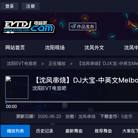
登录
注册

作品发布
网站首页
沈阳现场
沈风外文
沈风
沈阳EVT电音吧
>
正在播放
>
【沈风串烧】DJ大宝-中英文Mel
【沈风串烧】DJ大宝-中英文Melbo
沈阳EVT电音吧
00:00
更新日期：
2026-06-23
分类：
沈风串烧
下载金币：
5金币
播放列表
历史记录
最新舞曲
推荐舞曲
大家在