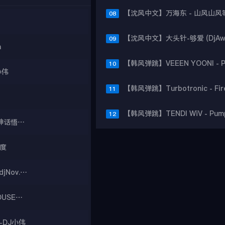
08
09
n
10
小伟
11
12
【沈风串烧】DJ大宝-全中文Bounce金牌节奏黑神话悟空劲爆劲曲MUSIC慢摇大碟
度
沈阳城西部酒城迪吧2017.7月DJ二曼第二场热播-djNov.六阳
【沈风串烧】DJ亚君-我是云南的·云南怒江的HOUSE弹跳舞曲大碟
-DJ小伟