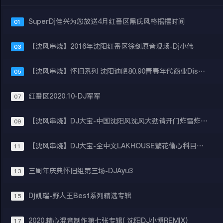
SuperDj佳兴为您放送4月红番区黑氏风格摇摆时间
01
【沈风串烧】2016年沈阳红番区徐剑原音现场-Dj小伟
03
【沈风串烧】怀旧系列 沈阳迪吧80.90青春年代商业Disco疯狂摇头时间(3) - Dj小昊Jaeger
05
红番区2020.10-DJ军军
07
【沈风串烧】DJ大宝-中国沈阳风沈风大劲请开门炸雷炸雷Melbourne慢摇大碟
09
【沈风串烧】DJ大宝-全中文LAKHOUSE繁花偷心科目三一笑江湖MUSIC慢摇大碟
11
三周年庆典怀旧组第三场-DJAyu3
13
Dj凯瑞-野人王Best系列精选专辑
15
2020.精心混音制作第七张专辑( 沈阳DJ小博REMIX）
17