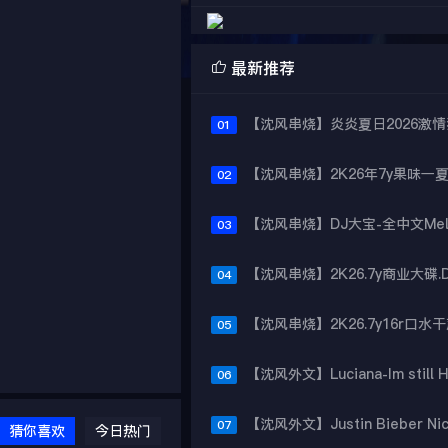

最新推荐
01
02
03
04
05
06
07
猜你喜欢
今日热门