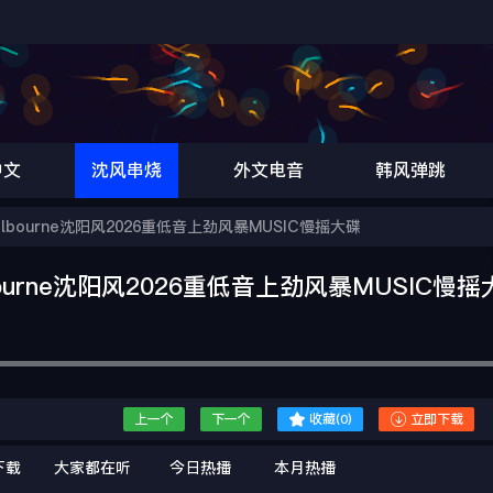
中文
沈风串烧
外文电音
韩风弹跳
bourne沈阳风2026重低音上劲风暴MUSIC慢摇大碟
urne沈阳风2026重低音上劲风暴MUSIC慢摇


上一个
下一个
收藏(
0
)
立即下载
下载
大家都在听
今日热播
本月热播