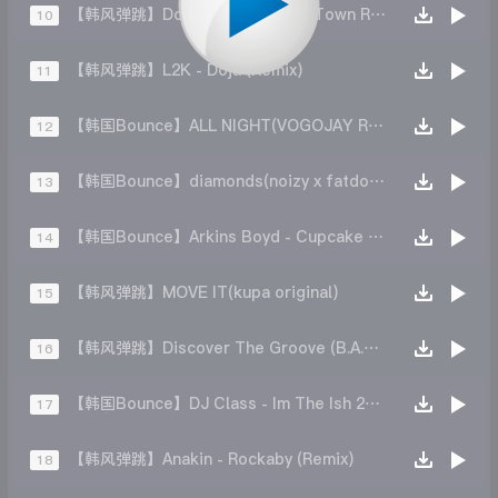
【韩风弹跳】Doja Cat-Paint The Town Red(Comao Bootleg)
10
【韩风弹跳】L2K - Doja (Remix)
11
【韩国Bounce】ALL NIGHT(VOGOJAY REMIX)
12
【韩国Bounce】diamonds(noizy x fatdog remix )
13
【韩国Bounce】Arkins Boyd - Cupcake (Original Mix)
14
【韩风弹跳】MOVE IT(kupa original)
15
【韩风弹跳】Discover The Groove (B.A.S.E)
16
【韩国Bounce】DJ Class - Im The Ish 2k22 (Noke Bootleg)
17
【韩风弹跳】Anakin - Rockaby (Remix)
18