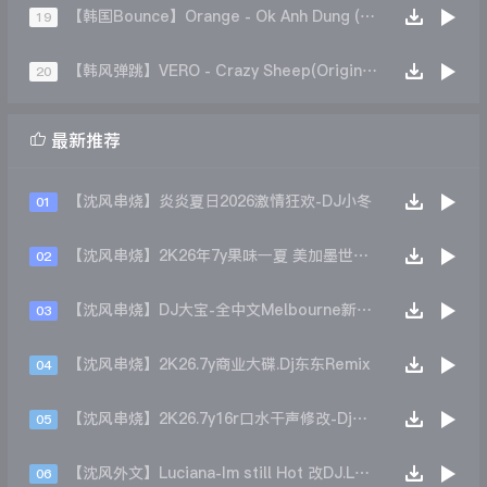
【韩国Bounce】Orange - Ok Anh Dung (Jose Mouyaho DDAKTLEG)
19
【韩风弹跳】VERO - Crazy Sheep(Original Mix)
20

最新推荐
【沈风串烧】炎炎夏日2026激情狂欢-DJ小冬
01
【沈风串烧】2K26年7y果味一夏 美加墨世界杯主题跳舞派对专辑 - Dj.阿帅
02
【沈风串烧】DJ大宝-全中文Melbourne新弹跳一飞冲天重低音上劲风暴MUSIC慢摇大碟
03
【沈风串烧】2K26.7y商业大碟.Dj东东Remix
04
【沈风串烧】2K26.7y16r口水干声修改-Dj东东Remix
05
【沈风外文】Luciana-Im still Hot 改DJ.LoZe
06