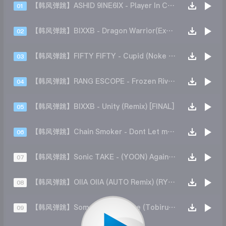
【韩风弹跳】ASHID 9INE6IX - Player In C (Remix)
01
【韩风弹跳】BIXXB - Dragon Warrior(Extended Mix)
02
【韩风弹跳】FIFTY FIFTY - Cupid (Noke Remix)
03
【韩风弹跳】RANG ESCOPE - Frozen River (Remix)
04
【韩风弹跳】BIXXB - Unity (Remix) [FINAL]
05
【韩风弹跳】Chain Smoker - Dont Let me down (SIBA Remix)
06
【韩风弹跳】Sonic TAKE - (YOON) Again(Remix)
07
【韩风弹跳】OIIA OIIA (AUTO Remix) (RYOTA Edit)
08
【韩风弹跳】Somebody To Love (Tobirush)
09