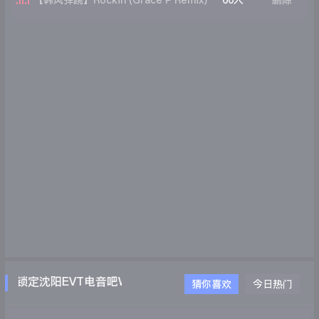
【韩风弹跳】Rockin (Grace P Remix)
60人
删除
锁定沈阳EVT电音吧WWW.EVTDJ.COM
猜你喜欢
今日热门