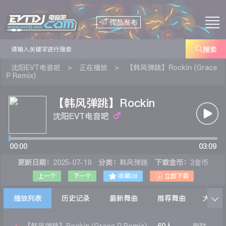

作品发布

搜索
沈阳EVT电音吧
>
正在播放
>
【韩风弹跳】Rockin (Grace
P Remix)
【韩风弹跳】Rockin
(Grace P Remix)
沈阳EVT电音吧
00:00
03:09
更新日期：
2025-07-19
分类：
韩风弹跳
下载金币：
3金币


上一个
下一个
收藏(
0
)
立即下载
播放列表
历史记录
最新舞曲
推荐舞曲
大家在
