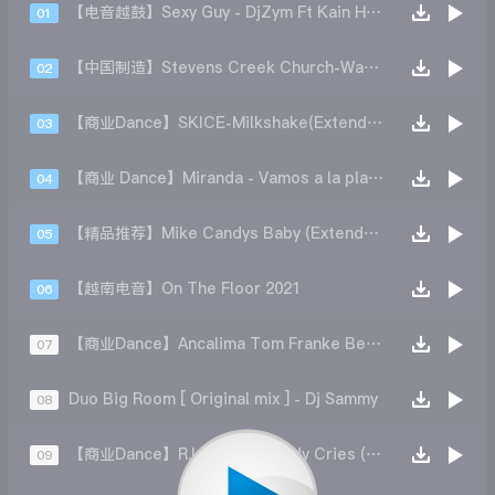
【电音越鼓】Sexy Guy - DjZym Ft Kain HD MINHTIEN
01
【中国制造】Stevens Creek Church-Wake（Aragamii remix）
02
【商业Dance】SKICE-Milkshake(Extended Mix)
03
【商业 Dance】Miranda - Vamos a la playa 2021 (DJ Deka Bootleg)
04
【精品推荐】Mike Candys Baby (Extended Mix)
05
【越南电音】On The Floor 2021
06
【商业Dance】Ancalima Tom Franke Better Off Alone (Extended Mix)
07
Duo Big Room [ Original mix ] - Dj Sammy
08
【商业Dance】R.I.O. - Everybody Cries (Dj.Cillo Bootleg)
09