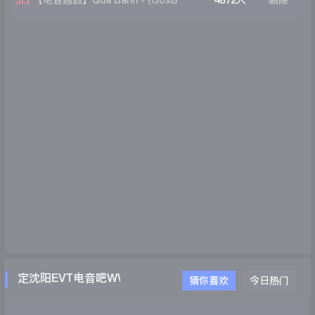
【电音越鼓】Qua Banh - (GosB
4872人
删除
Remix)
定沈阳EVT电音吧WWW.EVTDJ.COM
猜你喜欢
今日热门