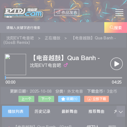

作品发布

搜索
沈阳EVT电音吧
>
正在播放
>
【电音越鼓】Qua Banh -
(GosB Remix)
【电音越鼓】Qua Banh -
(GosB Remix)
沈阳EVT电音吧
00:00
04:25
更新日期：
2025-10-08
分类：
外文电音
下载金币：
3金币


上一个
下一个
收藏(
1
)
立即下载
播放列表
历史记录
最新舞曲
推荐舞曲
大家在
