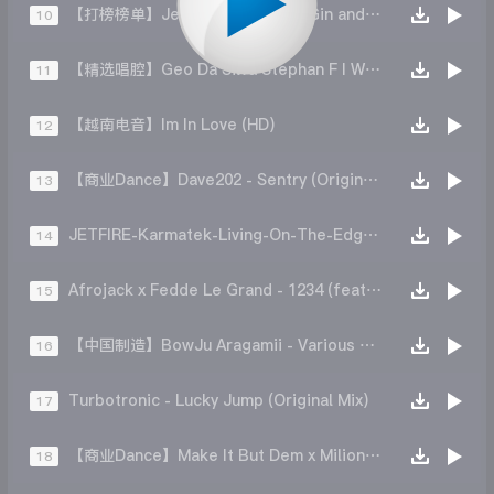
【打榜榜单】Jessie J - Domino (Gin and Sonic Remix)
10
【精选唱腔】Geo Da Silva Stephan F I Want You In My Life (Extended Mix)
11
【越南电音】Im In Love (HD)
12
【商业Dance】Dave202 - Sentry (Original Club Mix)
13
JETFIRE-Karmatek-Living-On-The-Edge(Extended-Mix)
14
Afrojack x Fedde Le Grand - 1234 (feat. MC Ambush) (Extended Mix)
15
【中国制造】BowJu Aragamii - Various Artists-Leon on（Aragamii remix）
16
Turbotronic - Lucky Jump (Original Mix)
17
【商业Dance】Make It But Dem x Milions（FLIP 2021Mix）
18