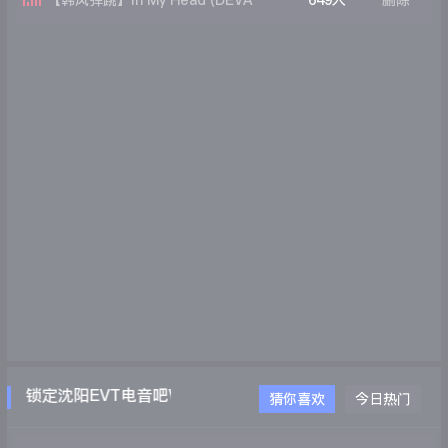
【韩风弹跳】In My Head (DEVA
649人
删除
ATMOX Remix)
请锁定沈阳EVT电音吧WWW.EVTDJ.COM
猜你喜欢
今日热门