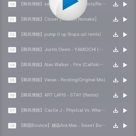
【韩风弹跳】see you hands up(Zesty(Remix)
10
【韩风弹跳】Closer [TAILOR Remake]
11
【韩风弹跳】pump it up (kupa uzi remix)
12
【韩风弹跳】Justin Owen - YAMIOCHI (Original Mix)
13
【韩风弹跳】Alan Walker - Fire (Calfskin Remix)
14
【韩风弹跳】Vanax - Rocking(Original Mix)
15
【韩风弹跳】ART LAPIS - STAY (Remix)
16
【韩风弹跳】Castle J - Physical Vs. Where You Are (Remix)
17
【韩国Bounce】精品Ava Max - Sweet But Psycho (SIXTHEMA Re-GE)
18