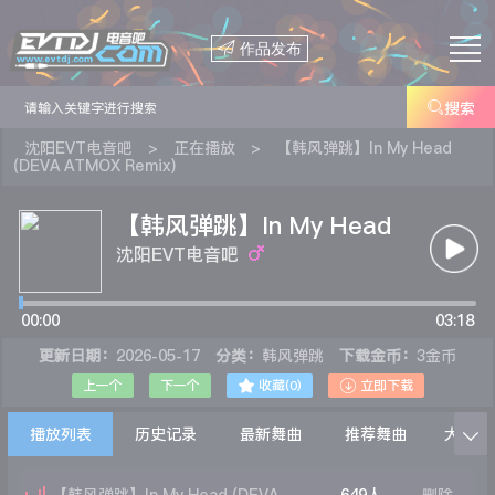

作品发布

搜索
沈阳EVT电音吧
>
正在播放
>
【韩风弹跳】In My Head
(DEVA ATMOX Remix)
【韩风弹跳】In My Head
(DEVA ATMOX Remix)
沈阳EVT电音吧
00:00
03:18
更新日期：
2026-05-17
分类：
韩风弹跳
下载金币：
3金币


上一个
下一个
收藏(
0
)
立即下载
播放列表
历史记录
最新舞曲
推荐舞曲
大家在
