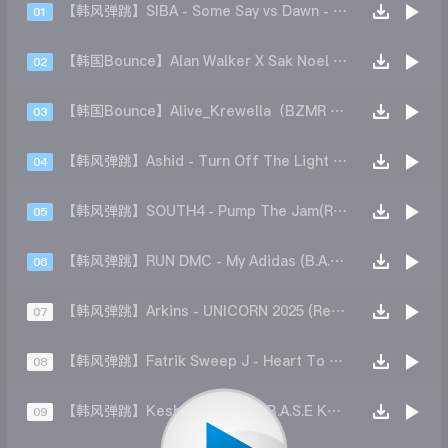
【韩风弹跳】SIBA - Some Say vs Dawn - (MEGAMIX)
01
【韩国Bounce】Alan Walker X Sak Noel - I Am the law Side (B.A.S.E Edit)
02
【韩国Bounce】Alive_Krewella（BZMR BeaT Remix）
03
【韩风弹跳】Ashid - Turn Off The Light (Remix)
04
【韩风弹跳】SOUTH4 - Pump The Jam(Remix)
05
【韩风弹跳】RUN DMC - My Adidas (B.A.S.E)
06
【韩风弹跳】Arkins - UNICORN 2025 (Remix)
07
【韩风弹跳】Fatrik Sweep J - Heart To Heard(Original Mix)
08
【韩风弹跳】Kesha - Cannibal B.A.S.E KAZE REMIX)
09