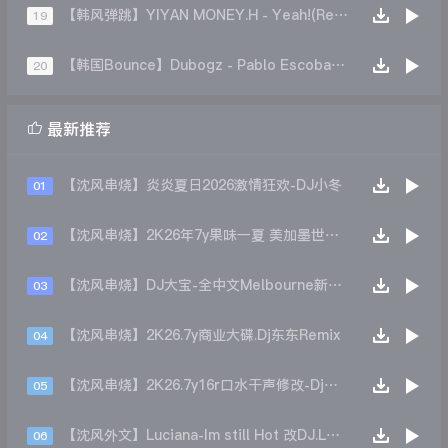
【韩风弹跳】YIYAN MONEY.H - Yeah!(Remix)
19
【韩国Bounce】Dubogz - Pablo Escobar (CAREY REMIX)
20

最新推荐
【沈风串烧】炎炎夏日2026激情狂欢-DJ小冬
01
【沈风串烧】2K26年7y果味一夏 美加墨世界杯主题跳舞派对专辑 - Dj.阿帅
02
【沈风串烧】DJ大宝-全中文Melbourne新弹跳一飞冲天重低音上劲风暴MUSIC慢摇大碟
03
【沈风串烧】2K26.7y商业大碟.Dj东东Remix
04
【沈风串烧】2K26.7y16r口水干声修改-Dj东东Remix
05
【沈风外文】Luciana-Im still Hot 改DJ.LoZe
06