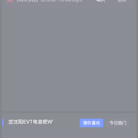
【韩风弹跳】JEROM - Greenlight
48人
删除
(Remix)
锁定沈阳EVT电音吧WWW.EVTDJ.COM
猜你喜欢
今日热门