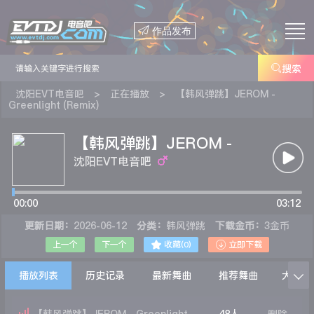

作品发布

搜索
沈阳EVT电音吧
>
正在播放
>
【韩风弹跳】JEROM -
Greenlight (Remix)
【韩风弹跳】JEROM -
Greenlight (Remix)
沈阳EVT电音吧
00:00
03:12
更新日期：
2026-06-12
分类：
韩风弹跳
下载金币：
3金币


上一个
下一个
收藏(
0
)
立即下载
播放列表
历史记录
最新舞曲
推荐舞曲
大家在
