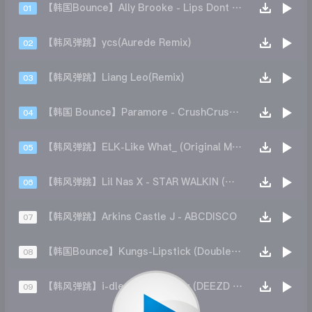
【韩国Bounce】Ally Brooke - Lips Dont Lie(RABEATZ REMIX)
01
【韩风弹跳】ycs(Aurede Remix)
02
【韩风弹跳】Liang Leo(Remix)
03
【韩国 Bounce】Paramore - CrushCrushCrush (B.BEAD Bootleg)
04
【韩风弹跳】ELK-Like What_ (Original Mix)
05
【韩风弹跳】Lil Nas X - STAR WALKIN (Monkey Buya Remix)
06
【韩风弹跳】Arkins Castle J - ABCDISCO
07
【韩国Bounce】Kungs-Lipstick (DoubleON Remix)
08
【韩风弹跳】i-dle - Good Thing (DEEZD Remix)
09