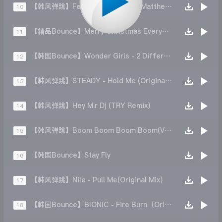
【韩风弹跳】Fergalicious - ThienMatthew Ft Khun
10
【精品Bounce】Merry Christmas Everyone ( Remix YuanTrik )
11
【韩国Bounce】Wonder Girls - 2 Different Tears (DJ FLAKO Remix)
12
【韩风弹跳】STEADY - Hold Me (Original Mix)
13
【韩风弹跳】Hey M.r Dj (TRY Remix)
14
【韩风弹跳】Boom Boom Boom Boom(VERO Grace P Bootleg)
15
【韩国Bounce】Stay Fly
16
【韩风弹跳】Nile - Pull Me(Original Mix)
17
【韩国Bounce】BIONIC - Fire Burn（Original Mix）
18