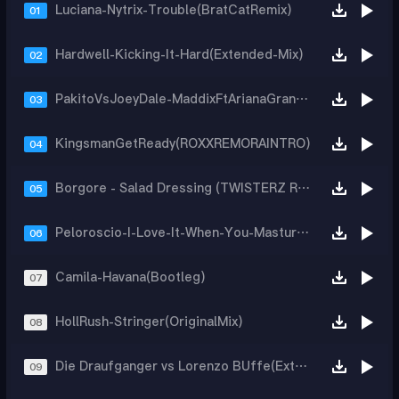
Luciana-Nytrix-Trouble(BratCatRemix)
01
Hardwell-Kicking-It-Hard(Extended-Mix)
02
PakitoVsJoeyDale-MaddixFtArianaGrande-LivingIntoVideoShake(DmitryVFestivalMash)
03
KingsmanGetReady(ROXXREMORAINTRO)
04
Borgore - Salad Dressing (TWISTERZ Remix)
05
Peloroscio-I-Love-It-When-You-Masturbate(Extended-Mix)
06
Camila-Havana(Bootleg)
07
HollRush-Stringer(OriginalMix)
08
Die Draufganger vs Lorenzo BUffe(Extended Mix)
09