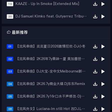
KAAZE - Up In Smoke [Extended Mix]
19
DJ Samuel Kimko feat. Gutyerrez Tribu (Extended Mix)
20

最新推荐
【沈风串烧】炎炎夏日2026激情狂欢-DJ小冬
01
【沈风串烧】2K26年7y果味一夏 美加墨世界杯主题跳舞派对专辑 - Dj.阿帅
02
【沈风串烧】DJ大宝-全中文Melbourne新弹跳一飞冲天重低音上劲风暴MUSIC慢摇大碟
03
【沈风串烧】2K26.7y商业大碟.Dj东东Remix
04
【沈风串烧】2K26.7y16r口水干声修改-Dj东东Remix
05
【沈风外文】Luciana-Im still Hot 改DJ.LoZe
06