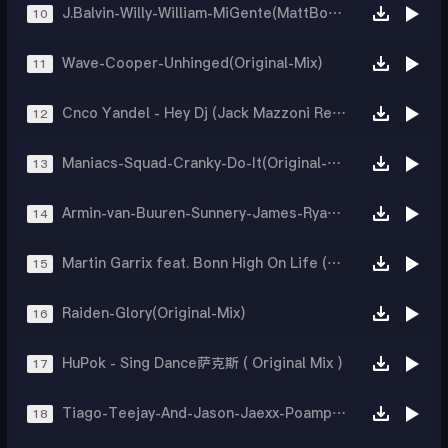
J.Balvin-Willy-William-MiGente(MattBootleg)
10
Wave-Cooper-Unhinged(Original-Mix)
11
Cnco Yandel - Hey Dj (Jack Mazzoni Remix)
12
Maniacs-Squad-Cranky-Do-It(Original-Mix)
13
Armin-van-Buuren-Sunnery-James-Ryan-Marciano-You-Are-Too(Extended-Mix)
14
Martin Garrix feat. Bonn High On Life (Andry J Private Remix)
15
Raiden-Glory(Original-Mix)
16
HuPok - Sing Dance萨克斯 ( Original Mix )
17
Tiago-Teejay-And-Jason-Jaexx-Poampuej(Original-Mix)
18