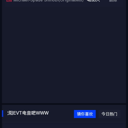
Michael-Spade Shinobi(OriginalMix)
4285人
删除
阳EVT电音吧WWW.EVTDJ.COM
猜你喜欢
今日热门