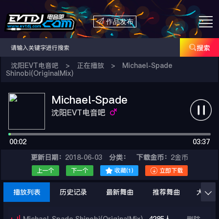

作品发布

搜索
沈阳EVT电音吧
>
正在播放
>
Michael-Spade
Shinobi(OriginalMix)
Michael-Spade
Shinobi(OriginalMix)
沈阳EVT电音吧
00:02
03:37
更新日期：
2018-06-03
分类：
下载金币：
2金币


上一个
下一个
收藏(
1
)
立即下载
播放列表
历史记录
最新舞曲
推荐舞曲
大家在
