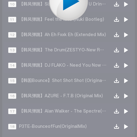
【韩风弹跳】Sixthema Epiik - Buy U Drink (Remix)
10
【韩风弹跳】Feel the love (Nuki Bootleg)
11
【韩风弹跳】Ah Eh Fxxk Eh (Extended Mix)
12
【韩风弹跳】The Drum(ZESTYO-New Remix)
13
【韩风弹跳】DJ FLAKO - Need You Now (Remix)
14
【韩国Bounce】Shot Shot Shot (Original Mix ) Ina -
15
【韩风弹跳】AZURE - F.T.B (Original Mix)
16
【韩风弹跳】Alan Walker - The Spectre(SOON Remix)
17
P3TE-BounceofFun(OriginalMix)
18