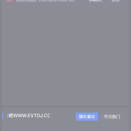
【韩风弹跳】Ella Baila Sola (DJ
3496人
删除
WZRD Remix)
吧WWW.EVTDJ.COM
猜你喜欢
今日热门