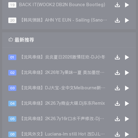
BACK IT(WOOK2 DB2N Bounce Bootleg)
19
【韩风弹跳】AHN YE EUN - Sailing (Sanolsen Remix)
20

最新推荐
【沈风串烧】炎炎夏日2026激情狂欢-DJ小冬
01
【沈风串烧】2K26年7y果味一夏 美加墨世界杯主题跳舞派对专辑 - Dj.阿帅
02
【沈风串烧】DJ大宝-全中文Melbourne新弹跳一飞冲天重低音上劲风暴MUSIC慢摇大碟
03
【沈风串烧】2K26.7y商业大碟.Dj东东Remix
04
【沈风串烧】2K26.7y16r口水干声修改-Dj东东Remix
05
【沈风外文】Luciana-Im still Hot 改DJ.LoZe
06