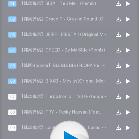
【韩风弹跳】SIBA - Tell Me - (Remix)
01
【韩风弹跳】Grace P - Ground Pound (Original Mix)
02
【韩风弹跳】JEIFF - FIESTA!! (Original Mix)
03
【韩风弹跳】CREED - By My Side (Remix)
04
【韩国Bounce】Bla Bla Bla (FLORA Re-Style)
05
【韩风弹跳】BIXXB - Mevius(Orignal Mix)
06
【韩风弹跳】Turbotronic - 123 (Extended Mix)
07
【韩风弹跳】TRY - Funky Nassau (Feat. T-Ara)
08
【韩风弹跳】Lalalalalalalalalala - Lucas Remix
09