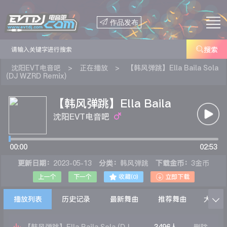

作品发布

搜索
沈阳EVT电音吧
>
正在播放
>
【韩风弹跳】Ella Baila Sola
(DJ WZRD Remix)
【韩风弹跳】Ella Baila
Sola (DJ WZRD Remix)
沈阳EVT电音吧
00:00
02:53
更新日期：
2023-05-13
分类：
韩风弹跳
下载金币：
3金币


上一个
下一个
收藏(
0
)
立即下载
播放列表
历史记录
最新舞曲
推荐舞曲
大家在
