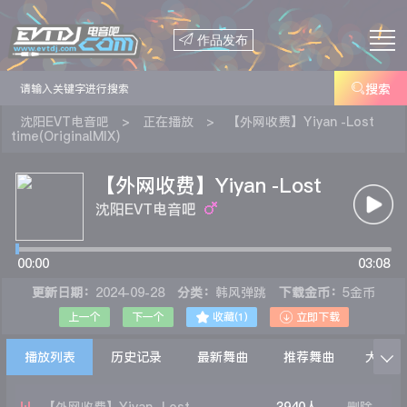

作品发布

搜索
沈阳EVT电音吧
>
正在播放
>
【外网收费】Yiyan -Lost
time(OriginalMIX)
【外网收费】Yiyan -Lost
time(OriginalMIX)
沈阳EVT电音吧
00:00
03:08
更新日期：
2024-09-28
分类：
韩风弹跳
下载金币：
5金币


上一个
下一个
收藏(
1
)
立即下载
播放列表
历史记录
最新舞曲
推荐舞曲
大家在
