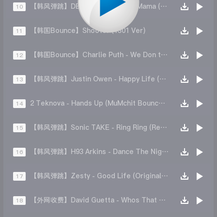
【韩风弹跳】DEMIXL Arkins - Oh Mama (Original Mix)
10
【韩国Bounce】Shooter (1301 Ver)
11
【韩国Bounce】Charlie Puth - We Don t Talk Anymore (L2K Remix)
12
【韩风弹跳】Justin Owen - Happy Life (Original Mix)
13
2 Teknova - Hands Up (MuMchit Bounce Edit)
14
【韩风弹跳】Sonic TAKE - Ring Ring (Remix)
15
【韩风弹跳】H93 Arkins - Dance The Night (Remix)
16
【韩风弹跳】Zesty - Good Life (Original Mix)
17
【外网收费】David Guetta - Whos That Chick(ft Rihanna) (Diel Remix)
18