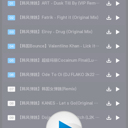
【韩风弹跳】ART - Dusk Till By (VIP Remix)
01
【韩风弹跳】Fatrik - Fight it (Original Mix)
02
【韩风弹跳】Elroy - Drug (Original Mix)
03
【韩国Bounce】Valentiino Khan - Lick it (GENO Space Mix)
04
【韩风弹跳】超级玛丽Cocainum FInal(Lumi edit)
05
【韩风弹跳】Ode To Oi (DJ FLAKO 2k22 Edit)
06
【韩风弹跳】韩国女弹跳(Remix)
07
【韩风弹跳】KANES - Let s Go(Original Mix)
08
【韩风弹跳】Doja Cat - Boss Bitch (L2K Remix)
09