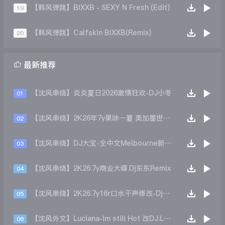
【韩风弹跳】BIXXB - SEXY N Fresh (Edit)
19
【韩风弹跳】Calfskin BIXXB(Remix)
20

最新推荐
【沈风串烧】炎炎夏日2026激情狂欢-DJ小冬
01
【沈风串烧】2K26年7y果味一夏 美加墨世界杯主题跳舞派对专辑 - Dj.阿帅
02
【沈风串烧】DJ大宝-全中文Melbourne新弹跳一飞冲天重低音上劲风暴MUSIC慢摇大碟
03
【沈风串烧】2K26.7y商业大碟.Dj东东Remix
04
【沈风串烧】2K26.7y16r口水干声修改-Dj东东Remix
05
【沈风外文】Luciana-Im still Hot 改DJ.LoZe
06