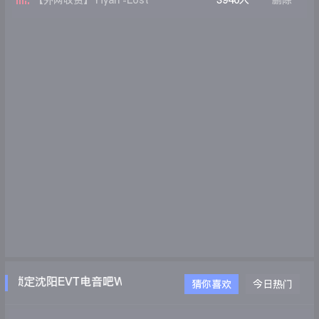
【外网收费】Yiyan -Lost
3940人
删除
time(OriginalMIX)
锁定沈阳EVT电音吧WWW.EVTDJ.COM
猜你喜欢
今日热门