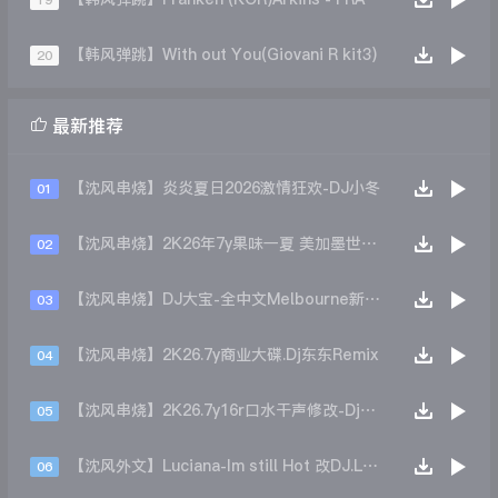
19
【韩风弹跳】With out You(Giovani R kit3)
20

最新推荐
【沈风串烧】炎炎夏日2026激情狂欢-DJ小冬
01
【沈风串烧】2K26年7y果味一夏 美加墨世界杯主题跳舞派对专辑 - Dj.阿帅
02
【沈风串烧】DJ大宝-全中文Melbourne新弹跳一飞冲天重低音上劲风暴MUSIC慢摇大碟
03
【沈风串烧】2K26.7y商业大碟.Dj东东Remix
04
【沈风串烧】2K26.7y16r口水干声修改-Dj东东Remix
05
【沈风外文】Luciana-Im still Hot 改DJ.LoZe
06