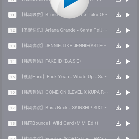
【韩风收费】Bruno Mars - APT x Take Over Control x Handclap (MARIO MASHUP)
11
【圣诞快乐】Ariana Grande - Santa Tell Me(Yiyan REMIX)
12
【韩风弹跳】JENNIE-LIKE JENNIE(ASTER REMIX)
13
【韩风弹跳】FAKE ID (B.A.S.E)
14
【硬派Hard】Fuck Yeah - Whats Up - Superman (Allenboyz Edit)
15
【韩风弹跳】COME ON (LEVEL X KUPA REMIX)
16
【韩风弹跳】Bass Rock - SKINSHIP SIXTHEMA(My Bass Line - DangboyE Remix)
17
【韩国Bounce】Wild Card (MIMI Edit)
18
【韩风弹跳】Franken (KOR)Arkins - FRANKINS (Original Mix)