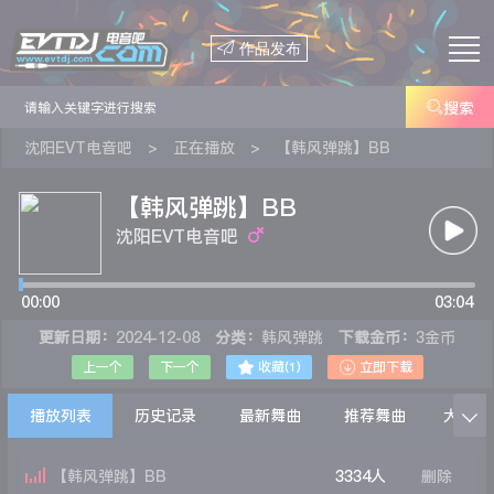

作品发布

搜索
沈阳EVT电音吧
>
正在播放
>
【韩风弹跳】BB
【韩风弹跳】BB
沈阳EVT电音吧
00:00
03:04
更新日期：
2024-12-08
分类：
韩风弹跳
下载金币：
3金币


上一个
下一个
收藏(
1
)
立即下载
播放列表
历史记录
最新舞曲
推荐舞曲
大家在

【韩风弹跳】BB
3334人
删除