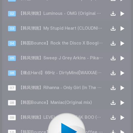
【韩风弹跳】Luminous - OMG (Original Mix)
02
【韩风弹跳】My Stupid Heart (CLOUDNINE Remix)
03
【韩国Bounce】Rock the Disco X Boogie (DAMA Mashup)
04
【韩风弹跳】Sweep J Grey Arkins - Pikachu
05
【爆点Hard】66Hz - DirtyMind[WAXXAEP002]
06
【韩风弹跳】Rihanna - Only Girl (In The World) (Leeik Remix)
07
【韩国Bounce】Maniac(Original mix)
08
【韩风弹跳】LEVEL MUSIK - TAK BOO (Remix)
09
【韩国Bounce】Pump It Up (DJ Coffee Bounce Bootleg)
10