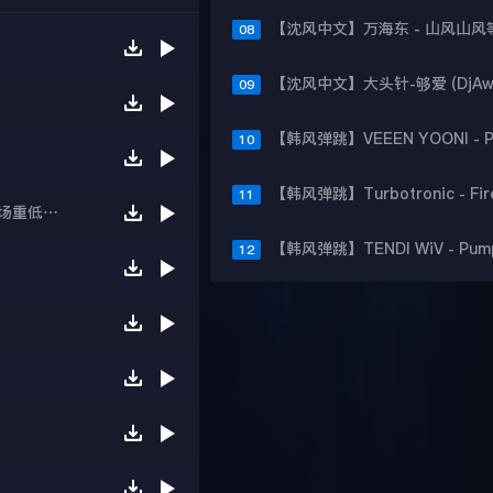
08
09
10
11
【沈风串烧】DJ大宝-中国沈阳风金牌嗨王中文专场重低音上劲风暴Melbourne慢摇大碟
12