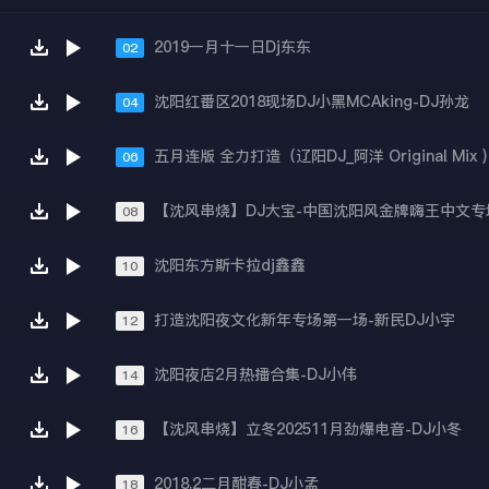
2019一月十一日Dj东东
02
沈阳红番区2018现场DJ小黑MCAking-DJ孙龙
04
五月连版 全力打造（辽阳DJ_阿洋 Original Mix )
06
08
沈阳东方斯卡拉dj鑫鑫
10
打造沈阳夜文化新年专场第一场-新民DJ小宇
12
沈阳夜店2月热播合集-DJ小伟
14
【沈风串烧】立冬202511月劲爆电音-DJ小冬
16
2018.2二月酣春-DJ小孟
18