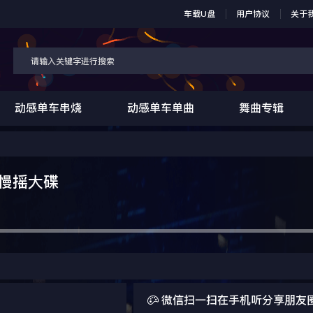
车载U盘
用户协议
关于
动感单车串烧
动感单车单曲
舞曲专辑
e慢摇大碟

微信扫一扫在手机听分享朋友