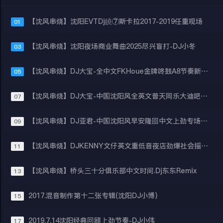
【沈风串烧】沈阳EVTDj皢⑦斯卡拉2017-2019任重现场
01
【沈风串烧】沈阳夜场商业舞曲2025尽兴盲打-DJ小冬
03
【沈风串烧】DJ大宝-全中文FKHoue金牌咚鼓A8节奏新回心转意狼爱上羊MUSIC慢摇大碟
05
【沈风串烧】DJ大宝-中国沈阳风全英文普天同乐大迪吧上劲风暴MelbournE慢摇大碟
07
【沈风串烧】DJ亚君-中国沈阳风早安隆回中文上劲专场慢摇风暴大碟
09
【沈风串烧】DJKENNY文仔英文重低音夜店劲爆社会摇弹跳电音串烧
11
【沈风串烧】桥头三十分俱乐部中文时间.Dj东东Remix
13
2017.混音制作第十二张专辑(沈阳DJ小博)
15
2019.7.14沈阳经典回顾上劲节奏-DJ小伟
17