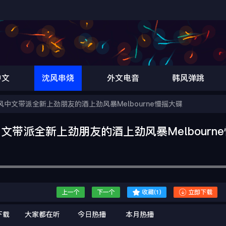
中文
沈风串烧
外文电音
韩风弹跳
风中文带派全新上劲朋友的酒上劲风暴Melbourne慢摇大碟
文带派全新上劲朋友的酒上劲风暴Melbourn


上一个
下一个
收藏(
1
)
立即下载
下载
大家都在听
今日热播
本月热播