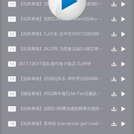
【沈风串烧】2023沈城迪吧新年舞曲串烧DJ顺子
10
【沈风串烧】沈阳DJ阿博ExcellentDjAbo 大宝大宝你最美.mp3
11
【沈风串烧】DJ大宝-全中文DISCO2024欢度国庆老王经典重低音MUSIC慢摇大碟
12
【沈风串烧】2K22年.7y荣誉出品DJ禄芷琦舞曲专辑大碟 - Dj.阿帅
13
2017.12EVT团队现代电子组②-DJ乔伊
14
【沈风串烧】2025Dj东东-带你怀旧2008年复古东式风格主打
15
【精品串烧】2022跨年夜Dj.Mr.Fan狂轰乱炸硬核Hardstyle颗粒
16
【沈风串烧】沈阳DJ阿博沈城经典博式曲风01ExcellentDjAbo
17
【沈风串烧】发电机 Everybody get ready2022 - Dj小昊VastL
18