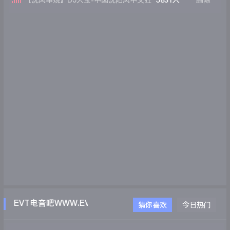
【沈风串烧】DJ大宝-中国沈阳风中文狂
5831人
删除
暴重低音上劲风暴MelbournE慢摇大碟
EVT电音吧WWW.EVTDJ.COM
猜你喜欢
今日热门