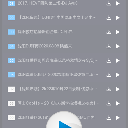
2017.11EVT团队第二场-DJ Ayu3
01
【沈风串烧】DJ亚君-中国沈阳中文上劲电磁大风暴ElectronicS慢摇大碟
02
沈阳夜店热播舞曲合集-DJ小伟
03
沈阳DJ阿博2020.08.08 跳起来
04
沈阳红番区dj阿岩4s鑫氏风格激情之夜SyDj鑫鑫
05
沈阳真爱DJ团队 2020跨年商业串烧第二场 - DJ Jony
06
【沈风串烧】2k22年10月22日录制 伤感中文专辑-新民DJ小宇
07
阿楽Cool1e - 2010东方斯卡拉短裙之夜第1场Dj.Nangel(原音重现)
08
沈阳红番区2018年新年现场DJ小苗MC西内
09