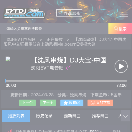

作品发布

搜索
沈阳EVT电音吧
>
正在播放
>
【沈风串烧】DJ大宝-中国沈
阳风中文狂暴重低音上劲风暴MelbournE慢摇大碟
【沈风串烧】DJ大宝-中国
沈阳风中文狂暴重低音上劲
沈阳EVT电音吧
风暴MelbournE慢摇大碟
00:00
72:06
更新日期：
2024-03-28
分类：
沈风串烧
下载金币：
5金币


上一个
下一个
收藏(
3
)
立即下载
播放列表
历史记录
最新舞曲
推荐舞曲
大家在
