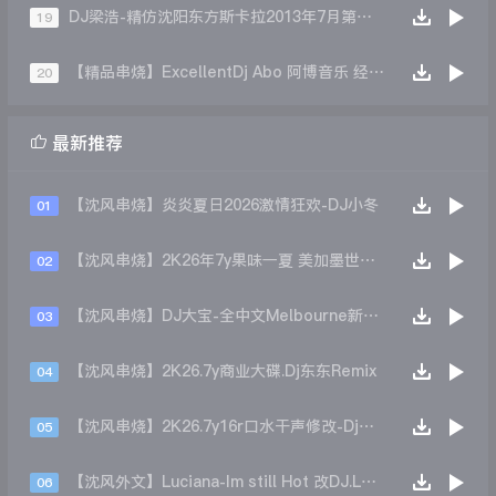
DJ梁浩-精仿沈阳东方斯卡拉2013年7月第三场泰龙现场
19
【精品串烧】ExcellentDj Abo 阿博音乐 经典传承 2021003
20

最新推荐
【沈风串烧】炎炎夏日2026激情狂欢-DJ小冬
01
【沈风串烧】2K26年7y果味一夏 美加墨世界杯主题跳舞派对专辑 - Dj.阿帅
02
【沈风串烧】DJ大宝-全中文Melbourne新弹跳一飞冲天重低音上劲风暴MUSIC慢摇大碟
03
【沈风串烧】2K26.7y商业大碟.Dj东东Remix
04
【沈风串烧】2K26.7y16r口水干声修改-Dj东东Remix
05
【沈风外文】Luciana-Im still Hot 改DJ.LoZe
06