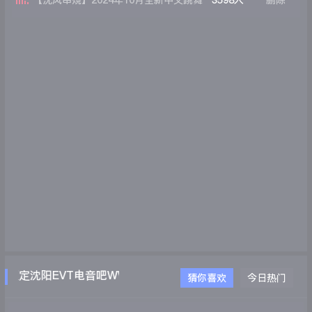
【沈风串烧】2024年10月全新中文跳舞
3598人
删除
大碟-Dj筱昊
锁定沈阳EVT电音吧WWW.EVTDJ.COM
猜你喜欢
今日热门