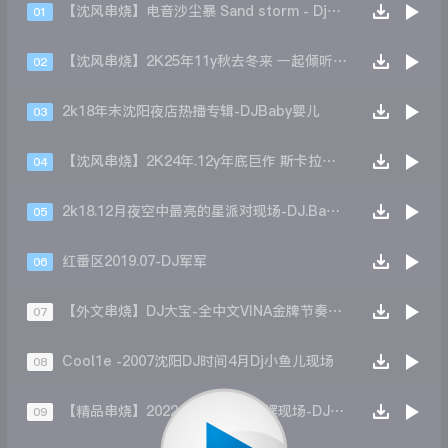
【沈风串烧】电音沙尘暴 Sand storm - Dj小昊VastL
01
【沈风串烧】2K25年11y秋去冬来 一起倾听动感音乐节奏的舞曲世界 - Dj.阿帅
02
2k18年末沈阳夜店热播专辑-DJBaby婴儿
03
【沈风串烧】2K24年.12y年底巨作 斯卡拉第二场任重DJ王赫.(大赫)专辑现场 - Dj.阿帅
04
2k18.12月夜空中最亮的星派对现场-DJ.Baby婴儿
05
红番区2019.07-DJ军军
06
【外文串烧】DJ大宝-全中文VINA金牌节奏阿依莫越南鼓上劲风暴MUSIC慢摇大碟
07
Cool1e -2007沈阳DJ时间4月Dj小鱼儿现场
08
【精品串烧】2022年10月沈风摇摆现场-DJ小伟
09