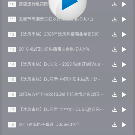
夜店流行组第四场-DjAyu3
10
圣诞节高端音乐狂欢派对第二场-DJ小白
11
【沈风串烧】2026年沈风热播舞曲专辑DjCrouzer
12
2018.4沈阳迪吧热播舞曲合集-DJ小伟
13
【沈风串烧】DJ艾文 - 2023 独家订制(Valentines Day) Mixset Show
14
【沈风串烧】DJ亚君-中国沈阳电磁风上劲风暴ElectronicS音乐慢摇大碟
15
沈阳东方斯卡拉2k18.3斯卡拉激情之夜沈阳DJ大Remix
16
【沈风串烧】DJ亚君-全中文HOUSE夏日风情国潮电音酒吧热播MUSIC串烧大碟
17
2017时尚电子弹跳-DJdavid大伟
18