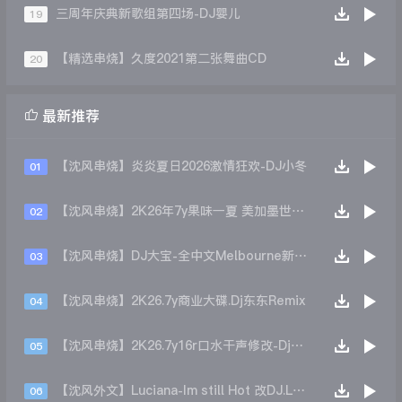
三周年庆典新歌组第四场-DJ婴儿
19
【精选串烧】久度2021第二张舞曲CD
20

最新推荐
【沈风串烧】炎炎夏日2026激情狂欢-DJ小冬
01
【沈风串烧】2K26年7y果味一夏 美加墨世界杯主题跳舞派对专辑 - Dj.阿帅
02
【沈风串烧】DJ大宝-全中文Melbourne新弹跳一飞冲天重低音上劲风暴MUSIC慢摇大碟
03
【沈风串烧】2K26.7y商业大碟.Dj东东Remix
04
【沈风串烧】2K26.7y16r口水干声修改-Dj东东Remix
05
【沈风外文】Luciana-Im still Hot 改DJ.LoZe
06