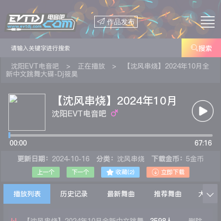

作品发布

搜索
沈阳EVT电音吧
>
正在播放
>
【沈风串烧】2024年10月全
新中文跳舞大碟-Dj筱昊
【沈风串烧】2024年10月
全新中文跳舞大碟-Dj筱昊
沈阳EVT电音吧
00:00
67:16
更新日期：
2024-10-16
分类：
沈风串烧
下载金币：
5金币


上一个
下一个
收藏(
2
)
立即下载
播放列表
历史记录
最新舞曲
推荐舞曲
大家在
